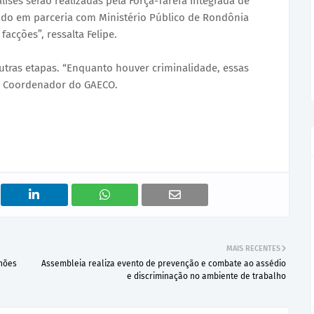
lises serão realizadas pela Força-Tarefa Integrada de
do em parceria com Ministério Público de Rondônia
acções”, ressalta Felipe.
tras etapas. “Enquanto houver criminalidade, essas
a o Coordenador do GAECO.
MAIS RECENTES
lhões
Assembleia realiza evento de prevenção e combate ao assédio
e discriminação no ambiente de trabalho