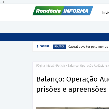
-->
Iníci
Cacoal deve ter pelo menos 
CONFIRA:
POLÍTICA
Página inicial
Polícia
Balanço: Operação Audácia 4, 
Balanço: Operação Au
prisões e apreensões