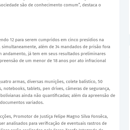
a sociedade são de conhecimento comum”, destaca o
endo 12 para serem cumpridos em cinco presídios na
a, simultaneamente, além de 34 mandados de prisão fora
em andamento, já tem em seus resultados preliminares
 apreensão de um menor de 18 anos por ato infracional
atro armas, diversas munições, colete balístico, 50
s, notebooks, tablets, pen drives, câmeras de segurança,
 bolivianas ainda não quantificadas; além da apreensão de
 documentos variados.
ções, Promotor de Justiça Felipe Magno Silva Fonsêca,
er analisados para verificação de eventuais rastros de