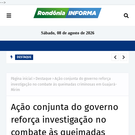
-->
Sábado, 08 de agosto de 2026
DESTAQUE
TCE-RO aponta indícios de irregularidades em contratação de
R$ 1,68 milhão para ensino de inglês em São Miguel do
Página inicial
Destaque
Ação conjunta do governo reforça
Guaporé
investigação no combate às queimadas criminosas em Guajará-
Mirim
Ação conjunta do governo
reforça investigação no
combate às queimadas