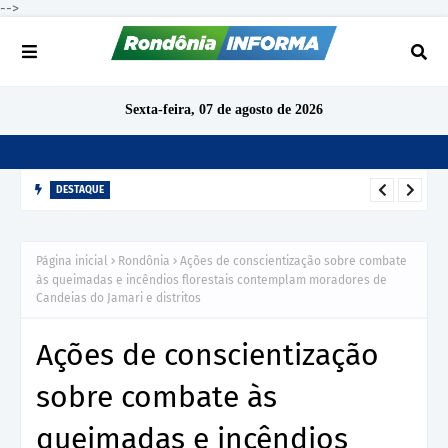
-->
Sexta-feira, 07 de agosto de 2026
DESTAQUE
Com nova data, Expedição Novos Sorrisos abre agendamento
para atendimentos odontológicos em Porto Velho
Página inicial
Rondônia
Ações de conscientização sobre combate
às queimadas e incêndios florestais contemplam moradores de
Candeias do Jamari e distritos
Ações de conscientização
sobre combate às
queimadas e incêndios