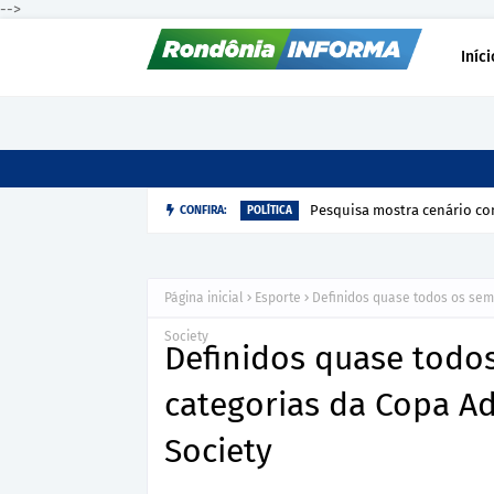
-->
Iníci
Pesquisa mostra cenário com
CONFIRA:
POLÍTICA
Página inicial
Esporte
Definidos quase todos os sem
Society
Definidos quase todos
categorias da Copa A
Society