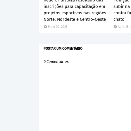
Rede CT divulga resultado das
Punição 
inscrições para capacitação em
subir na
projetos esportivos nas regiões
contra f
Norte, Nordeste e Centro-Oeste
chato
Maio 09, 2025
Abril 15,
POSTAR UM COMENTÁRIO
0 Comentários