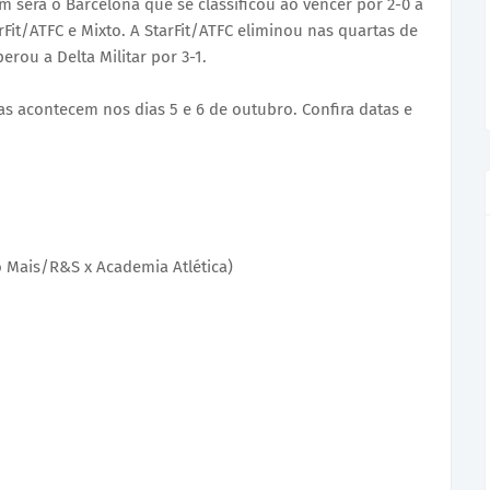
 será o Barcelona que se classificou ao vencer por 2-0 a
arFit/ATFC e Mixto. A StarFit/ATFC eliminou nas quartas de
perou a Delta Militar por 3-1.
as acontecem nos dias 5 e 6 de outubro. Confira datas e
o Mais/R&S x Academia Atlética)