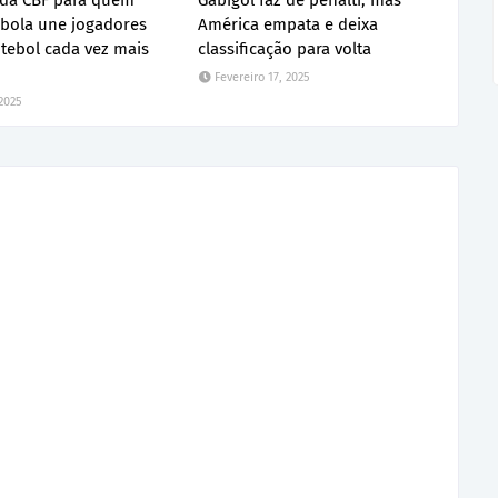
da CBF para quem
Gabigol faz de pênalti, mas
 bola une jogadores
América empata e deixa
utebol cada vez mais
classificação para volta
Fevereiro 17, 2025
 2025