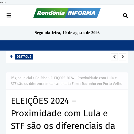
-->
Segunda-feira, 10 de agosto de 2026
DESTAQUE
TCE-RO aponta indícios de irregularidades em contratação de
R$ 1,68 milhão para ensino de inglês em São Miguel do
Página inicial
Política
ELEIÇÕES 2024 – Proximidade com Lula e
Guaporé
STF são os diferenciais da candidata Euma Tourinho em Porto Velho
ELEIÇÕES 2024 –
Proximidade com Lula e
STF são os diferenciais da