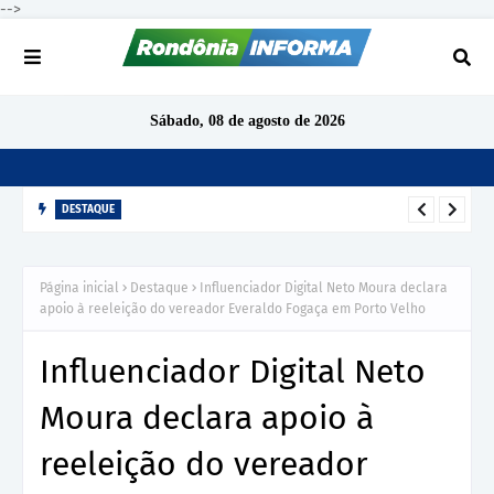
-->
Sábado, 08 de agosto de 2026
DESTAQUE
TCE-RO aponta indícios de irregularidades em contratação de
R$ 1,68 milhão para ensino de inglês em São Miguel do
Página inicial
Destaque
Influenciador Digital Neto Moura declara
Guaporé
apoio à reeleição do vereador Everaldo Fogaça em Porto Velho
Influenciador Digital Neto
Moura declara apoio à
reeleição do vereador