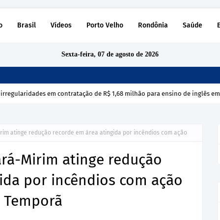
o
Brasil
Vídeos
Porto Velho
Rondônia
Saúde
Sexta-feira, 07 de agosto de 2026
 irregularidades em contratação de R$ 1,68 milhão para ensino de inglês e
rim atinge redução recorde em área atingida por incêndios com ação
ará-Mirim atinge redução
gida por incêndios com ação
o Temporã