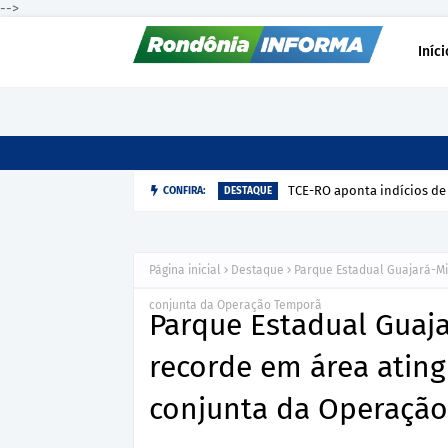
-->
Iníci
TCE-RO aponta indícios de
CONFIRA:
DESTAQUE
Página inicial
Destaque
Parque Estadual Guajará-Mi
conjunta da Operação Temporã
Parque Estadual Guaj
recorde em área atin
conjunta da Operaçã