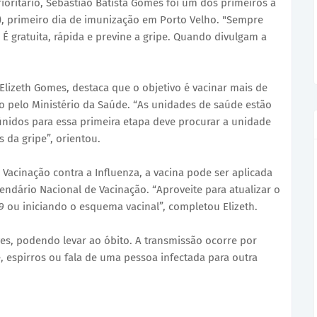
ioritário, Sebastião Batista Gomes foi um dos primeiros a
3), primeiro dia de imunização em Porto Velho. "Sempre
 É gratuita, rápida e previne a gripe. Quando divulgam a
lizeth Gomes, destaca que o objetivo é vacinar mais de
do pelo Ministério da Saúde. “As unidades de saúde estão
nidos para essa primeira etapa deve procurar a unidade
 da gripe”, orientou.
Vacinação contra a Influenza, a vacina pode ser aplicada
ndário Nacional de Vacinação. “Aproveite para atualizar o
9 ou iniciando o esquema vacinal”, completou Elizeth.
ves, podendo levar ao óbito. A transmissão ocorre por
e, espirros ou fala de uma pessoa infectada para outra