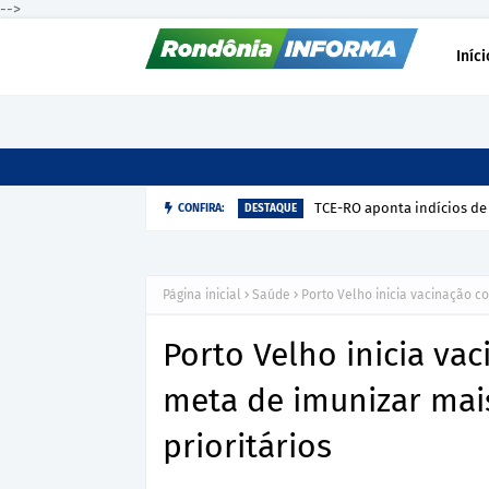
-->
Iníci
TCE-RO aponta indícios de
CONFIRA:
DESTAQUE
Página inicial
Saúde
Porto Velho inicia vacinação c
Porto Velho inicia va
meta de imunizar mai
prioritários