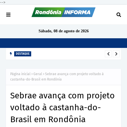
-->
Sábado, 08 de agosto de 2026
DESTAQUE
TCE-RO aponta indícios de irregularidades em contratação de
R$ 1,68 milhão para ensino de inglês em São Miguel do
Página inicial
Geral
Sebrae avança com projeto voltado à
Guaporé
castanha-do-Brasil em Rondônia
Sebrae avança com projeto
voltado à castanha-do-
Brasil em Rondônia