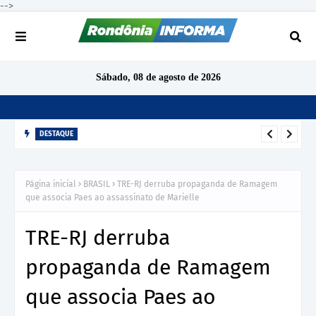
-->
Sábado, 08 de agosto de 2026
DESTAQUE
TCE-RO aponta indícios de irregularidades em contratação de
R$ 1,68 milhão para ensino de inglês em São Miguel do
Página inicial
BRASIL
TRE-RJ derruba propaganda de Ramagem
Guaporé
que associa Paes ao assassinato de Marielle
TRE-RJ derruba
propaganda de Ramagem
que associa Paes ao