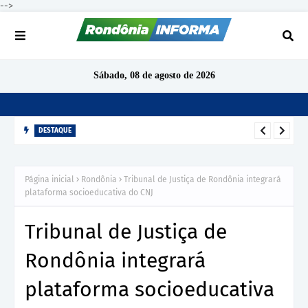
-->
Sábado, 08 de agosto de 2026
DESTAQUE
TCE-RO aponta indícios de irregularidades em contratação de
R$ 1,68 milhão para ensino de inglês em São Miguel do
Página inicial
Rondônia
Tribunal de Justiça de Rondônia integrará
Guaporé
plataforma socioeducativa do CNJ
Tribunal de Justiça de
Rondônia integrará
plataforma socioeducativa