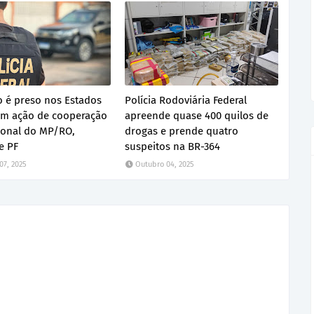
ro é preso nos Estados
Polícia Rodoviária Federal
em ação de cooperação
apreende quase 400 quilos de
ional do MP/RO,
drogas e prende quatro
e PF
suspeitos na BR-364
07, 2025
Outubro 04, 2025