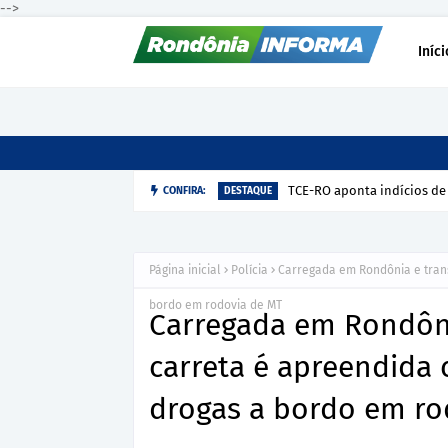
-->
Iníci
TCE-RO aponta indícios de
CONFIRA:
DESTAQUE
Página inicial
Polícia
Carregada em Rondônia e trans
bordo em rodovia de MT
Carregada em Rondôni
carreta é apreendida 
drogas a bordo em ro