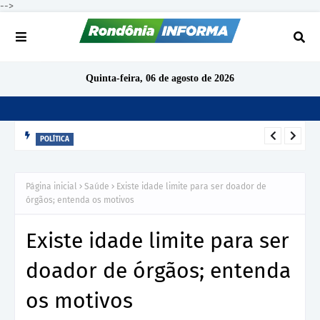
-->
Quinta-feira, 06 de agosto de 2026
POLÍTICA
Cacoal deve ter pelo menos 15 candidatos a deputado
estadual nas eleições de 2026
Página inicial
Saúde
Existe idade limite para ser doador de
órgãos; entenda os motivos
Existe idade limite para ser
doador de órgãos; entenda
os motivos