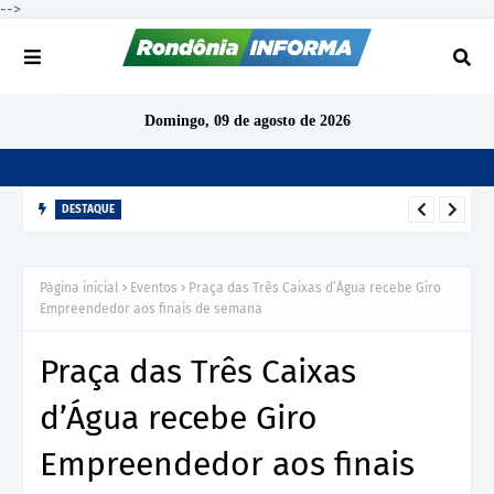
-->
Domingo, 09 de agosto de 2026
DESTAQUE
TCE-RO arquiva denúncia sobre gratificação de produtividade
no IPERON após análise preliminar
Página inicial
Eventos
Praça das Três Caixas d’Água recebe Giro
Empreendedor aos finais de semana
Praça das Três Caixas
d’Água recebe Giro
Empreendedor aos finais