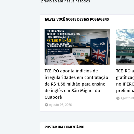
prévio ao abrir seus negócios
TALVEZ VOCÊ GOSTE DESTAS POSTAGENS
TCE-RO aponta indícios de
TCE-RO a
irregularidades em contratação
gratific
de R$ 1,68 milhão para ensino
no IPERO
de inglês em São Miguel do
prelimin
Guaporé
Agosto 0
Agosto 06, 2026
POSTAR UM COMENTÁRIO