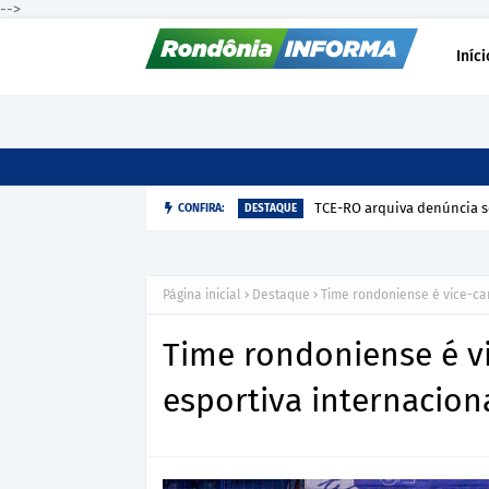
-->
Iníci
TCE-RO arquiva denúncia s
CONFIRA:
DESTAQUE
Página inicial
Destaque
Time rondoniense é vice-ca
Time rondoniense é 
esportiva internacion