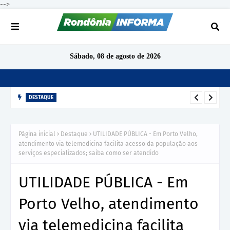
-->
Sábado, 08 de agosto de 2026
DESTAQUE
TCE-RO aponta indícios de irregularidades em contratação de
R$ 1,68 milhão para ensino de inglês em São Miguel do
Página inicial
Destaque
UTILIDADE PÚBLICA - Em Porto Velho,
Guaporé
atendimento via telemedicina facilita acesso da população aos
serviços especializados; saiba como ser atendido
UTILIDADE PÚBLICA - Em
Porto Velho, atendimento
via telemedicina facilita