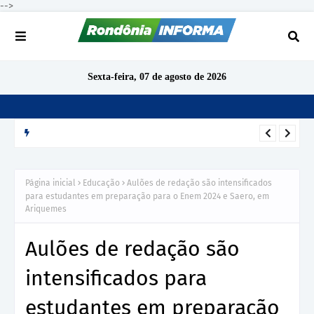
-->
Sexta-feira, 07 de agosto de 2026
DESTAQUE
TCE-RO arquiva denúncia sobre gratificação de produtividade
no IPERON após análise preliminar
Página inicial
Educação
Aulões de redação são intensificados
para estudantes em preparação para o Enem 2024 e Saero, em
Ariquemes
Aulões de redação são
intensificados para
estudantes em preparação