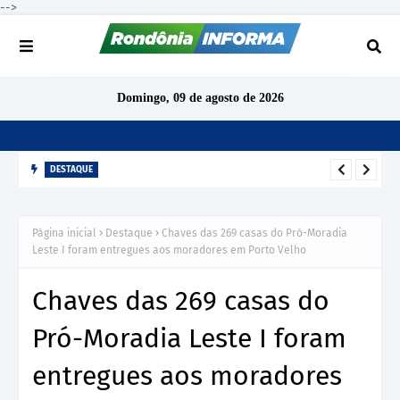
-->
Domingo, 09 de agosto de 2026
DESTAQUE
TCE-RO arquiva denúncia sobre gratificação de produtividade
no IPERON após análise preliminar
Página inicial
Destaque
Chaves das 269 casas do Pró-Moradia
Leste I foram entregues aos moradores em Porto Velho
Chaves das 269 casas do
Pró-Moradia Leste I foram
entregues aos moradores