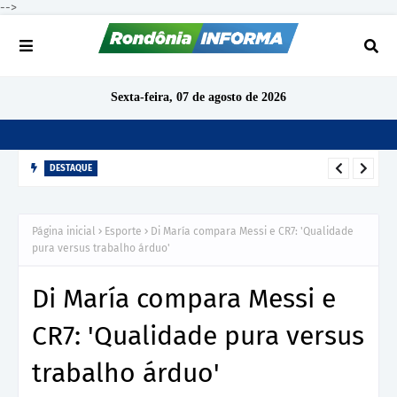
-->
Sexta-feira, 07 de agosto de 2026
DESTAQUE
Com nova data, Expedição Novos Sorrisos abre agendamento
para atendimentos odontológicos em Porto Velho
Página inicial
Esporte
Di María compara Messi e CR7: 'Qualidade
pura versus trabalho árduo'
Di María compara Messi e
CR7: 'Qualidade pura versus
trabalho árduo'