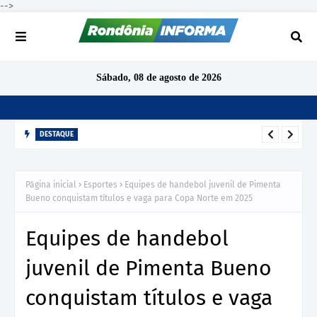
-->
Sábado, 08 de agosto de 2026
DESTAQUE
TCE-RO aponta indícios de irregularidades em contratação de
R$ 1,68 milhão para ensino de inglês em São Miguel do
Página inicial
Esportes
Equipes de handebol juvenil de Pimenta
Guaporé
Bueno conquistam títulos e vaga para Copa Norte em 2025
Equipes de handebol
juvenil de Pimenta Bueno
conquistam títulos e vaga