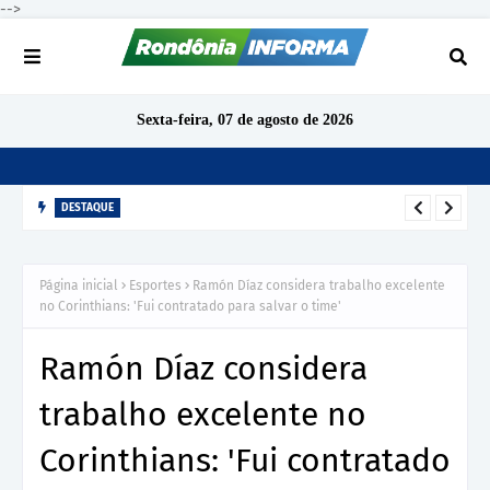
-->
Sexta-feira, 07 de agosto de 2026
DESTAQUE
TCE-RO aponta indícios de irregularidades em contratação de
R$ 1,68 milhão para ensino de inglês em São Miguel do
Página inicial
Esportes
Ramón Díaz considera trabalho excelente
Guaporé
no Corinthians: 'Fui contratado para salvar o time'
Ramón Díaz considera
trabalho excelente no
Corinthians: 'Fui contratado