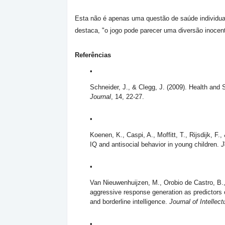
Esta não é apenas uma questão de saúde individual
destaca, "o jogo pode parecer uma diversão inocent
Referências
Schneider, J., & Clegg, J. (2009). Health and 
Journal
, 14, 22-27.
Koenen, K., Caspi, A., Moffitt, T., Rijsdijk, F
IQ and antisocial behavior in young children.
J
Van Nieuwenhuijzen, M., Orobio de Castro, B.,
aggressive response generation as predictors of
and borderline intelligence.
Journal of Intellec