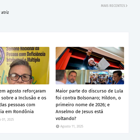
MAIS RECENTES
atriz
em agosto reforçaram
Maior parte do discurso de Lula
 sobre a Inclusão e os
foi contra Bolsonaro; Hildon, o
 das pessoas com
primeiro nome de 2026; e
cia em Rondônia
Anselmo de Jesus está
voltando?
 01, 2025
Agosto 11, 2025