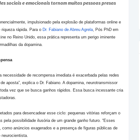
des sociais e emocionais tornam muitas pessoas presas
onencialmente, impulsionado pela explosão de plataformas online e
 riqueza rápida. Para o
Dr. Fabiano de Abreu Agrela
, Pós PhD em
ne no Reino Unido, essa prática representa um perigo iminente
rmadilhas da dopamina.
mpensa
 necessidade de recompensa imediata é exacerbada pelas redes
de aposta”, explica o Dr. Fabiano. A dopamina, neurotransmissor
 toda vez que se busca ganhos rápidos. Essa busca incessante cria
stadoras.
ojetados para desencadear esse ciclo: pequenas vitórias reforçam o
 pela possibilidade ilusória de um grande ganho futuro. “Esses
as, como anúncios exagerados e a presença de figuras públicas de
 neurocientista.