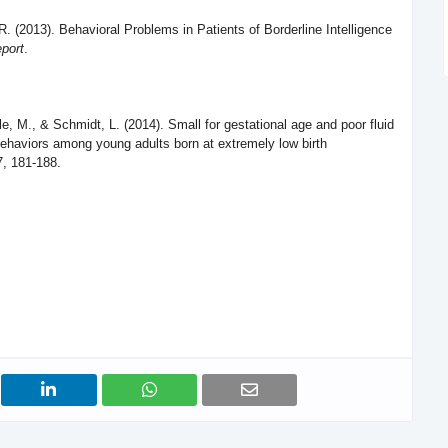
R. (2013). Behavioral Problems in Patients of Borderline Intelligence
port
.
le, M., & Schmidt, L. (2014). Small for gestational age and poor fluid
g behaviors among young adults born at extremely low birth
7, 181-188.