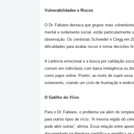
Vulnerabilidades e Riscos
O Dr. Fabiano destaca que grupos mais vulnerávei
mental e isolamento social, estão particularmente 
observação. Os cientistas Schneider e Clegg em 2
dificuldades para avaliar riscos e tomar decisões f
A carência emocional e a busca por validação soc
comum em indivíduos com baixa inteligência ou dist
como jogos online. Porém, ao invés de suprir essa
isolamento, criando um ciclo de frustração e endiv
O Gatilho do Vício
Para o Dr. Fabiano, o problema vai além do simples a
para outros tipos de vício. “A mesma região do cére
pode abrir outras”, afirma. Essa relação entre apo
documentada na literatura científica e amplifica os 