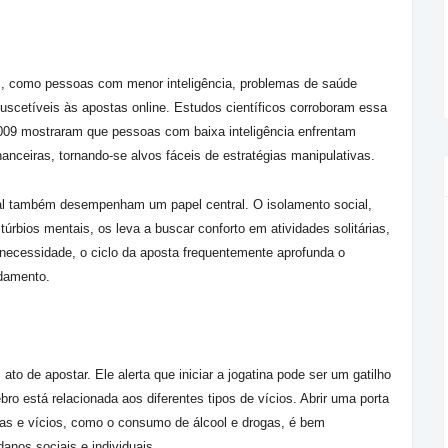
s, como pessoas com menor inteligência, problemas de saúde
suscetíveis às apostas online. Estudos científicos corroboram essa
009 mostraram que pessoas com baixa inteligência enfrentam
inanceiras, tornando-se alvos fáceis de estratégias manipulativas.
ial também desempenham um papel central. O isolamento social,
úrbios mentais, os leva a buscar conforto em atividades solitárias,
 necessidade, o ciclo da aposta frequentemente aprofunda o
idamento.
to de apostar. Ele alerta que iniciar a jogatina pode ser um gatilho
bro está relacionada aos diferentes tipos de vícios. Abrir uma porta
stas e vícios, como o consumo de álcool e drogas, é bem
danos sociais e individuais.