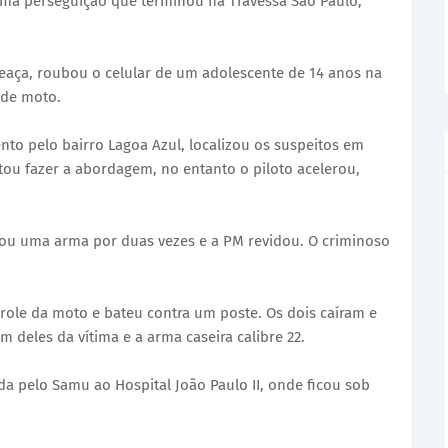
ma perseguição que terminou na Travessa São Paulo,
aça, roubou o celular de um adolescente de 14 anos na
 de moto.
to pelo bairro Lagoa Azul, localizou os suspeitos em
ou fazer a abordagem, no entanto o piloto acelerou,
cou uma arma por duas vezes e a PM revidou. O criminoso
role da moto e bateu contra um poste. Os dois caíram e
m deles da vítima e a arma caseira calibre 22.
ida pelo Samu ao Hospital João Paulo II, onde ficou sob