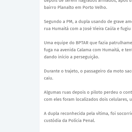
depois de serem flagrados armados, após u
bairro Planalto em Porto Velho.
Segundo a PM, a dupla usando de grave ame
rua Humaitá com a José Vieira Caúla e fugiu
Uma equipe do BPTAR que fazia patrulhamen
fuga na avenida Calama com Humaitá, e tent
dando início a perseguição.
Durante o trajeto, o passageiro da moto sa
caiu.
Algumas ruas depois o piloto perdeu o cont
com eles foram localizados dois celulares, u
A dupla reconhecida pela vítima, foi socorr
custódia da Polícia Penal.