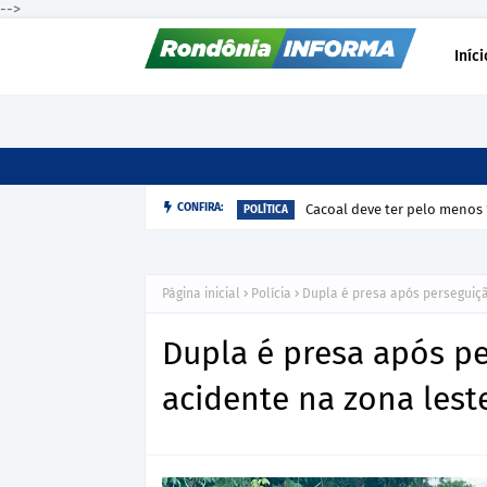
-->
Iníci
Cacoal deve ter pelo menos 
CONFIRA:
POLÍTICA
Página inicial
Polícia
Dupla é presa após perseguição
Dupla é presa após pe
acidente na zona leste