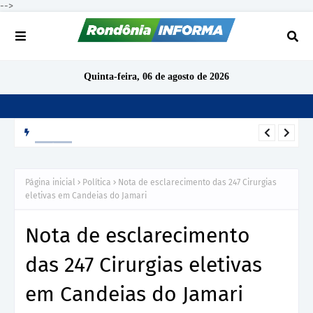
-->
Quinta-feira, 06 de agosto de 2026
POLÍTICA
Pesquisa mostra cenário competitivo na disputa pelas 24
vagas da Assembleia Legislativa de Rondônia
Página inicial
Política
Nota de esclarecimento das 247 Cirurgias
eletivas em Candeias do Jamari
Nota de esclarecimento
das 247 Cirurgias eletivas
em Candeias do Jamari