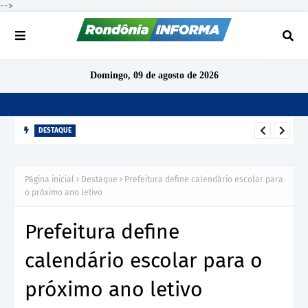
-->
Domingo, 09 de agosto de 2026
DESTAQUE
TCE-RO aponta indícios de irregularidades em contratação de
R$ 1,68 milhão para ensino de inglês em São Miguel do
Página inicial
Destaque
Prefeitura define calendário escolar para
Guaporé
o próximo ano letivo
Prefeitura define
calendário escolar para o
próximo ano letivo