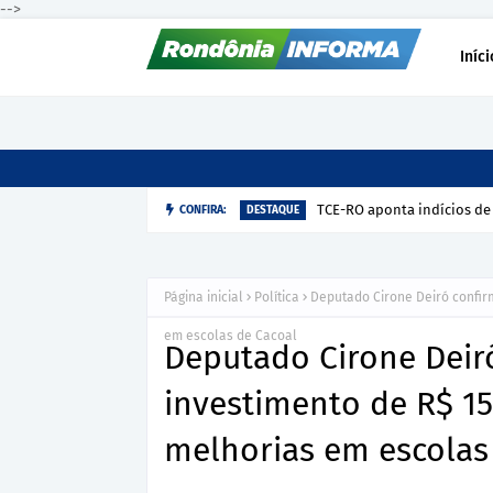
-->
Iníci
TCE-RO aponta indícios de
CONFIRA:
DESTAQUE
Página inicial
Política
Deputado Cirone Deiró confir
em escolas de Cacoal
Deputado Cirone Deir
investimento de R$ 15
melhorias em escolas