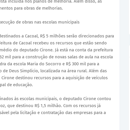
tá incluída nos planos de melhoria. Além disso, as
mentos para obras de melhorias.
execução de obras nas escolas municipais
destinados a Cacoal, R$ 5 milhões serão direcionados para
feitura de Cacoal recebeu os recursos que estão sendo
médio do deputado Cirone. Já está na conta da prefeitura
362 mil para a construção de novas salas de aula na escola
adra da escola Maria do Socorro e R$ 300 mil para a
o de Deus Simplício, localizada na área rural. Além das
 Cirone destinou recursos para a aquisição de veículos
ipal de educação.
tinados às escolas municipais, o deputado Cirone contou
z, que destinou R$ 1,5 milhão. Com os recursos já
sável pela licitação e contratação das empresas para a