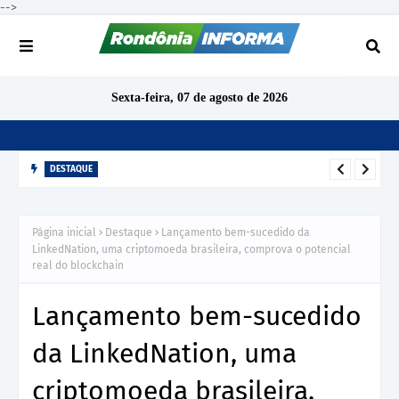
-->
Sexta-feira, 07 de agosto de 2026
DESTAQUE
TCE-RO aponta indícios de irregularidades em contratação de
R$ 1,68 milhão para ensino de inglês em São Miguel do
Página inicial
Destaque
Lançamento bem-sucedido da
Guaporé
LinkedNation, uma criptomoeda brasileira, comprova o potencial
real do blockchain
Lançamento bem-sucedido
da LinkedNation, uma
criptomoeda brasileira,