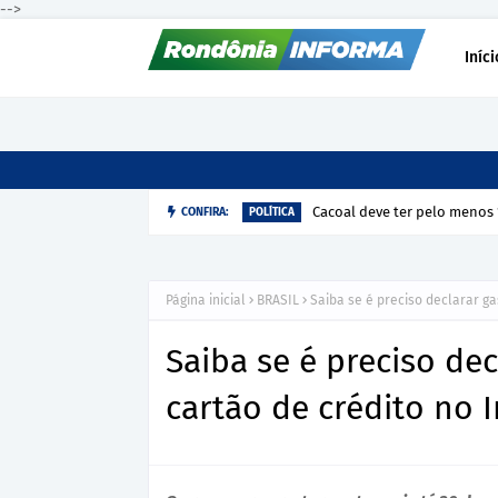
-->
Iníci
Cacoal deve ter pelo menos 
CONFIRA:
POLÍTICA
Página inicial
BRASIL
Saiba se é preciso declarar g
Saiba se é preciso de
cartão de crédito no