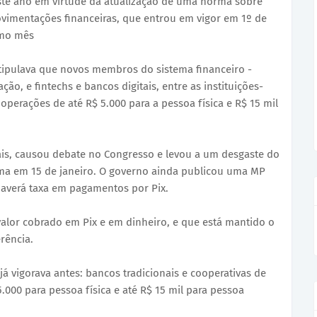
este ano em virtude da atualização de uma norma sobre
vimentações financeiras, que entrou em vigor em 1º de
smo mês
tipulava que novos membros do sistema financeiro -
ão, e fintechs e bancos digitais, entre as instituições-
operações de até R$ 5.000 para a pessoa física e R$ 15 mil
is, causou debate no Congresso e levou a um desgaste do
ma em 15 de janeiro. O governo ainda publicou uma MP
haverá taxa em pagamentos por Pix.
alor cobrado em Pix e em dinheiro, e que está mantido o
rência.
á vigorava antes: bancos tradicionais e cooperativas de
.000 para pessoa física e até R$ 15 mil para pessoa