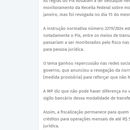
As regras do Pix voltaram a ter destaque n
monitoramento da Receita Federal sobre mo
janeiro, mas foi revogada no dia 15 do me
A instrução normativa número 2219/2024 es
notadamente o Pix, entre os meios de transaç
passariam a ser monitorados pelo fisco nas 
para pessoa jurídica.
O tema ganhou repercussão nas redes socia
governo, que anunciou a revogação da nor
(medida provisória) para reforçar que não 
A MP diz que não pode haver diferença no v
sigilo bancário dessa modalidade de transfe
Assim, a fiscalização permanece para quem j
créditos para operações mensais de até R$ 5
jurídica.