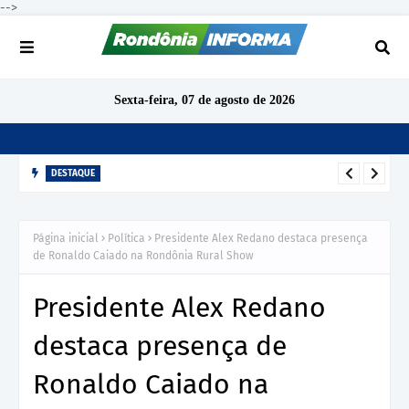
-->
Sexta-feira, 07 de agosto de 2026
DESTAQUE
TCE-RO aponta indícios de irregularidades em contratação de
R$ 1,68 milhão para ensino de inglês em São Miguel do
Página inicial
Política
Presidente Alex Redano destaca presença
Guaporé
de Ronaldo Caiado na Rondônia Rural Show
Presidente Alex Redano
destaca presença de
Ronaldo Caiado na