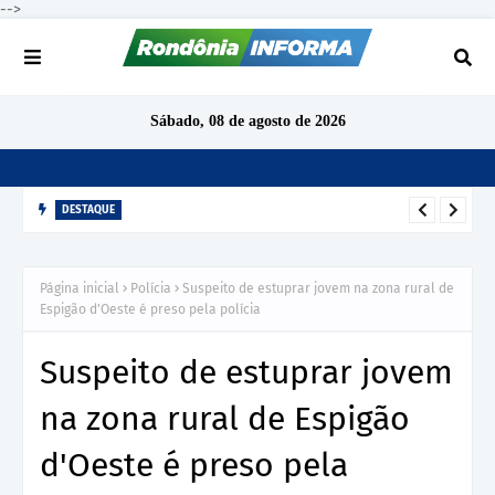
-->
Sábado, 08 de agosto de 2026
DESTAQUE
TCE-RO aponta indícios de irregularidades em contratação de
R$ 1,68 milhão para ensino de inglês em São Miguel do
Página inicial
Polícia
Suspeito de estuprar jovem na zona rural de
Guaporé
Espigão d'Oeste é preso pela polícia
Suspeito de estuprar jovem
na zona rural de Espigão
d'Oeste é preso pela