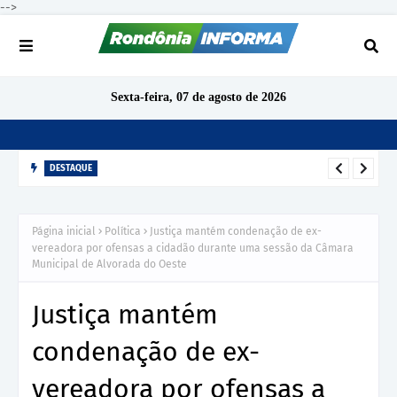
-->
Sexta-feira, 07 de agosto de 2026
DESTAQUE
TCE-RO arquiva denúncia sobre gratificação de produtividade
Página inicial
Política
Justiça mantém condenação de ex-
no IPERON após análise preliminar
vereadora por ofensas a cidadão durante uma sessão da Câmara
Municipal de Alvorada do Oeste
Justiça mantém
condenação de ex-
vereadora por ofensas a