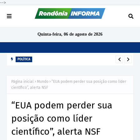
-->
Quinta-feira, 06 de agosto de 2026
POLÍTICA
Cacoal deve ter pelo menos 15 candidatos a deputado
estadual nas eleições de 2026
Página inicial
Mundo
“EUA podem perder sua posição como líder
científico”, alerta NSF
“EUA podem perder sua
posição como líder
científico”, alerta NSF