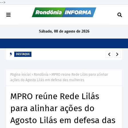
-->
Sábado, 08 de agosto de 2026
DESTAQUE
TCE-RO aponta indícios de irregularidades em contratação de
R$ 1,68 milhão para ensino de inglês em São Miguel do
Página inicial
Rondônia
MPRO reúne Rede Lilás para alinhar
Guaporé
ações do Agosto Lilás em defesa das mulheres
MPRO reúne Rede Lilás
para alinhar ações do
Agosto Lilás em defesa das