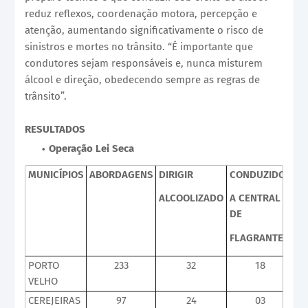
reduz reflexos, coordenação motora, percepção e
atenção, aumentando significativamente o risco de
sinistros e mortes no trânsito. “É importante que
condutores sejam responsáveis e, nunca misturem
álcool e direção, obedecendo sempre as regras de
trânsito”.
RESULTADOS
Operação Lei Seca
MUNICÍPIOS
ABORDAGENS
DIRIGIR
CONDUZIDOS
IN
ALCOOLIZADO
A CENTRAL
DE
FLAGRANTES
PORTO
233
32
18
VELHO
CEREJEIRAS
97
24
03