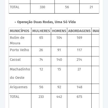
TOTAL
330
56
21
Operação Duas Rodas, Uma Só Vida
MUNICÍPIOS
MULHERES
HOMENS
ABORDAGENS
INABILIT
Rolim de
65
104
169
10
Moura
Porto Velho
26
91
117
17
Cacoal
74
140
214
20
Machadinho
12
15
27
09
do Oeste
Ariquemes
56
92
148
16
TOTAL
233
442
675
72