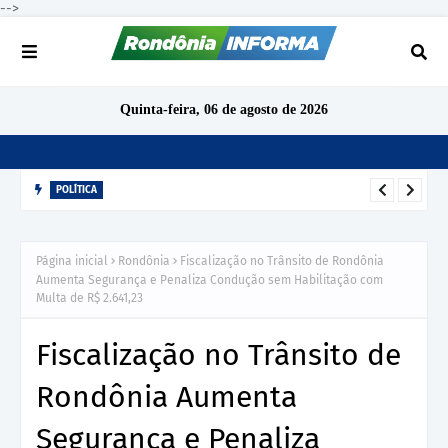
-->
Quinta-feira, 06 de agosto de 2026
POLÍTICA
Pesquisa mostra cenário competitivo na disputa pelas 24
vagas da Assembleia Legislativa de Rondônia
Página inicial
Rondônia
Fiscalização no Trânsito de Rondônia
Aumenta Segurança e Penaliza Condução sem Habilitação com
Multa de R$ 2.641,23
Fiscalização no Trânsito de
Rondônia Aumenta
Segurança e Penaliza