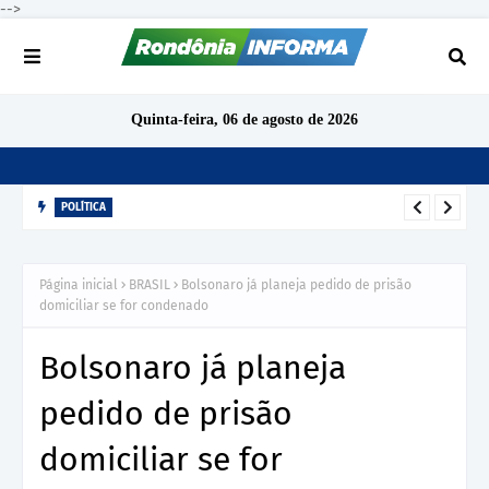
-->
Quinta-feira, 06 de agosto de 2026
POLÍTICA
Confira nomes do PODEMOS para deputado estadual e federal
que disputam eleições 2026 em Rondônia
Página inicial
BRASIL
Bolsonaro já planeja pedido de prisão
domiciliar se for condenado
Bolsonaro já planeja
pedido de prisão
domiciliar se for