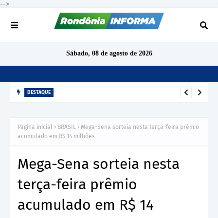
-->
Sábado, 08 de agosto de 2026
DESTAQUE
TCE-RO aponta indícios de irregularidades em contratação de
R$ 1,68 milhão para ensino de inglês em São Miguel do
Página inicial
BRASIL
Mega-Sena sorteia nesta terça-feira prêmio
Guaporé
acumulado em R$ 14 milhões
Mega-Sena sorteia nesta
terça-feira prêmio
acumulado em R$ 14