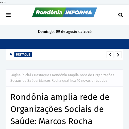
-->
Domingo, 09 de agosto de 2026
DESTAQUE
TCE-RO aponta indícios de irregularidades em contratação de
R$ 1,68 milhão para ensino de inglês em São Miguel do
Página inicial
Destaque
Rondônia amplia rede de Organizações
Guaporé
Sociais de Saúde: Marcos Rocha qualifica 10 novas entidades
Rondônia amplia rede de
Organizações Sociais de
Saúde: Marcos Rocha