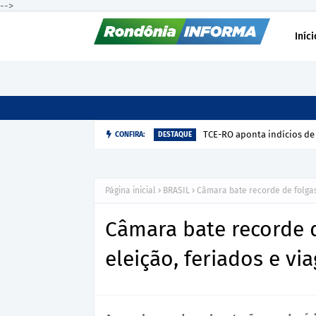
-->
Iníci
TCE-RO aponta indícios de
CONFIRA:
DESTAQUE
Página inicial
BRASIL
Câmara bate recorde de folgas
Câmara bate recorde 
eleição, feriados e vi