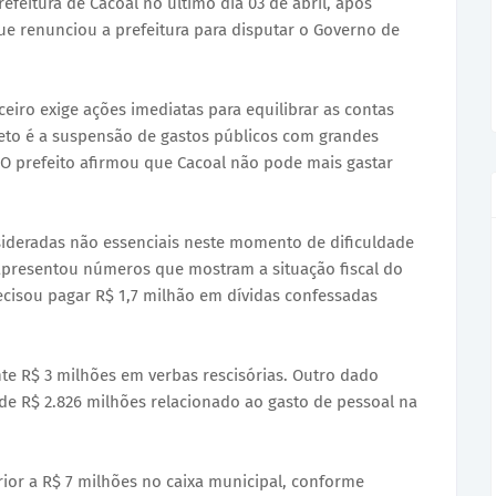
efeitura de Cacoal no último dia 03 de abril, após
que renunciou a prefeitura para disputar o Governo de
ceiro exige ações imediatas para equilibrar as contas
reto é a suspensão de gastos públicos com grandes
O prefeito afirmou que Cacoal não pode mais gastar
sideradas não essenciais neste momento de dificuldade
a apresentou números que mostram a situação fiscal do
recisou pagar R$ 1,7 milhão em dívidas confessadas
e R$ 3 milhões em verbas rescisórias. Outro dado
 de R$ 2.826 milhões relacionado ao gasto de pessoal na
ior a R$ 7 milhões no caixa municipal, conforme