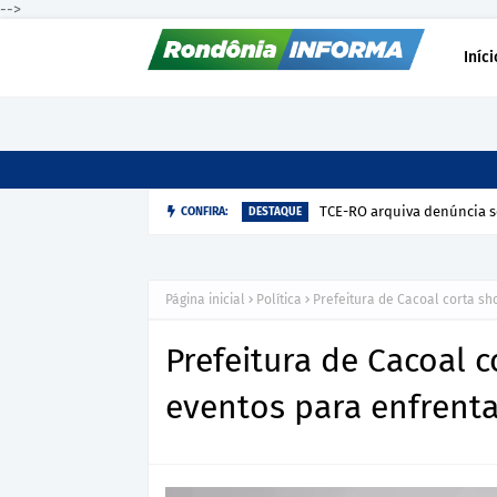
-->
Iníci
TCE-RO arquiva denúncia s
CONFIRA:
DESTAQUE
Página inicial
Política
Prefeitura de Cacoal corta sh
Prefeitura de Cacoal 
eventos para enfrentar